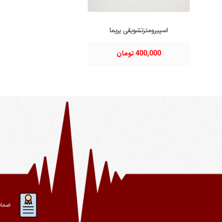
اسپیرومترتشویقی پریما
400,000 تومان
ضمان