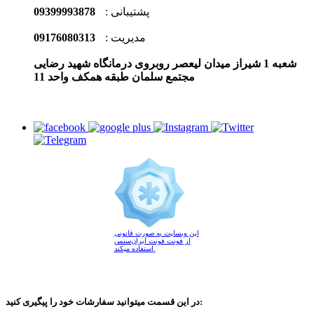
پشتیبانی :
09399993878
مدیریت :
09176080313
شعبه 1 شیراز میدان لیعصر روبروی درمانگاه شهید رضایی
مجتمع سلمان طبقه همکف واحد 11
این وبسایت به صورت قانونی
از فونت فونت ایران‌سنس
استفاده میکند.
در این قسمت میتوانید سفارشات خود را پیگیری کنید: