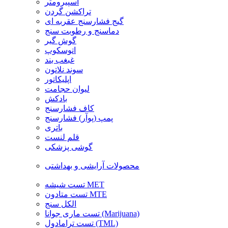
اسپیرومتر
تراکشن گردن
گیج فشارسنج عقربه ای
دماسنج و رطوبت سنج
گوش گیر
اتوسکوپ
غبغب بند
سوند نلاتون
اپلیکاتور
لیوان حجامت
بادکش
کاف فشارسنج
پمپ (پوآر) فشارسنج
باتری
قلم لنست
گوشی پزشکی
محصولات آرایشی و بهداشتی
تست شیشه MET
تست متادون MTE
الکل سنج
تست ماری جوانا (Marijuana)
تست ترامادول (TML)