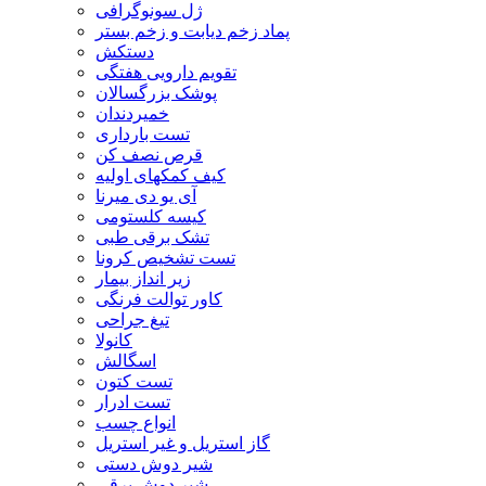
ژل سونوگرافی
پماد زخم دیابت و زخم بستر
دستکش
تقویم دارویی هفتگی
پوشک بزرگسالان
خمیردندان
تست بارداری
قرص نصف کن
کیف کمکهای اولیه
آی یو دی میرنا
کیسه کلستومی
تشک برقی طبی
تست تشخیص کرونا
زیر انداز بیمار
کاور توالت فرنگی
تیغ جراحی
کانولا
اسگالش
تست کتون
تست ادرار
انواع چسب
گاز استریل و غیر استریل
شیر دوش دستی
شیر دوش برقی