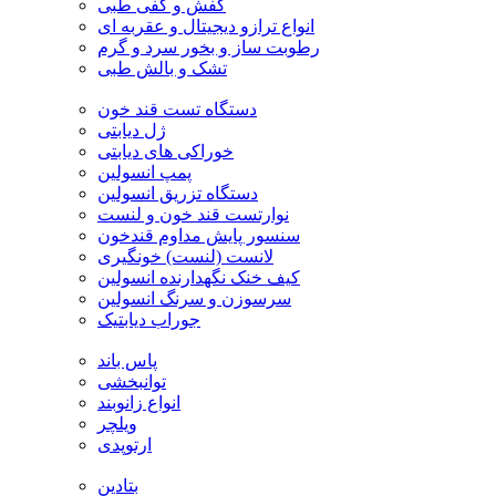
کفش و کفی طبی
انواع ترازو دیجیتال و عقربه ای
رطوبت ساز و بخور سرد و گرم
تشک و بالش طبی
دستگاه تست قند خون
ژل دیابتی
خوراکی های دیابتی
پمپ انسولین
دستگاه تزریق انسولین
نوارتست قند خون و لنست
سنسور پایش مداوم قندخون
لانست (لنست) خونگیری
کیف خنک نگهدارنده انسولین
سرسوزن و سرنگ انسولین
جوراب دیابتیک
پاس باند
توانبخشی
انواع زانوبند
ویلچر
ارتوپدی
بتادین