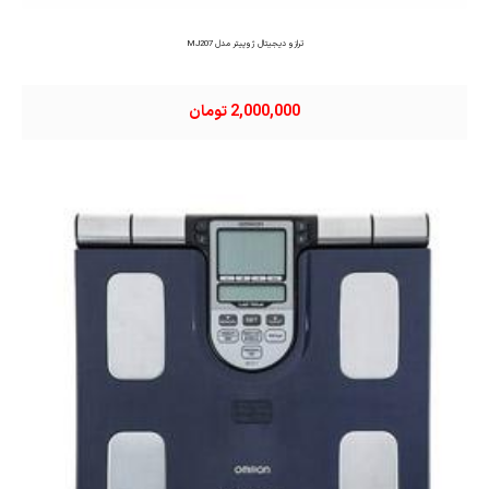
ترازو دیجیتال ژوپیتر مدل MJ207
2,000,000 تومان