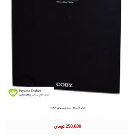
ترازو دیجیتال تشخیصی کوبی COBY
250,000 تومان