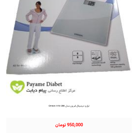
ترازو دیجیتال امرون مدل Omron HN-286
950,000 تومان