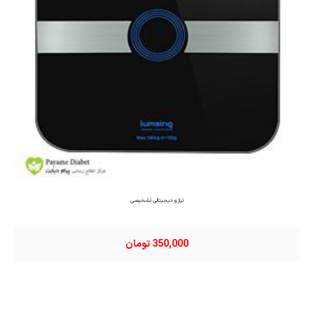
ترازو دیجیتالی تشخیصی
350,000 تومان