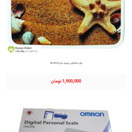
ترازو مکانیکی ژوپیتر مدل MJ101d
1,900,000 تومان