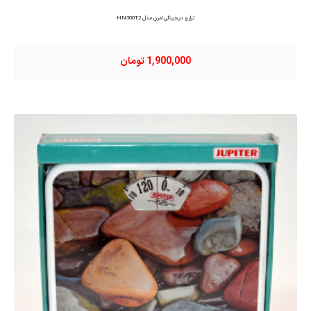
ترازو دیجیتالی امرن مدل HN300T2
1,900,000 تومان