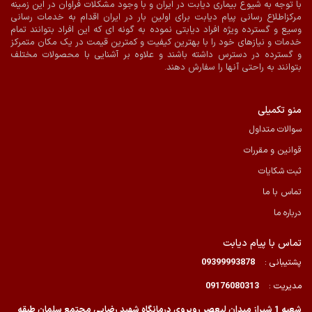
با توجه به شیوع بیماری دیابت در ایران و با وجود مشکلات فراوان در این زمینه
مرکزاطلاع رسانی پیام دیابت برای اولین بار در ایران اقدام به خدمات رسانی
پرداخت آنلاین
ارسال با پیک در شیراز
وسیع و گسترده ویژه افراد دیابتی نموده به گونه ای که این افراد بتوانند تمام
خدمات و نیازهای خود را با بهترین کیفیت و کمترین قیمت در یک مکان متمرکز
و گسترده در دسترس داشته باشند و علاوه بر آشنایی با محصولات مختلف
بتوانند به راحتی آنها را سفارش دهند.
منو تکمیلی
سوالات متداول
قوانین و مقررات
ثبت شکایات
تماس با ما
درباره ما
تماس با پیام دیابت
پشتیبانی :
09399993878
مدیریت :
09176080313
شعبه 1 شیراز میدان لیعصر روبروی درمانگاه شهید رضایی مجتمع سلمان طبقه