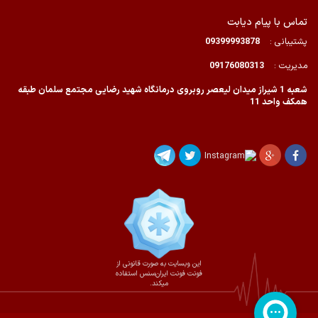
تماس با پیام دیابت
پشتیبانی :
09399993878
مدیریت :
09176080313
شعبه 1 شیراز میدان لیعصر روبروی درمانگاه شهید رضایی مجتمع سلمان طبقه
همکف واحد 11
این وبسایت به صورت قانونی از
فونت فونت ایران‌سنس استفاده
میکند.