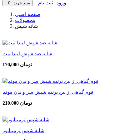
ورود | ثبت نام
سبد خرید
0
صفحه اصلی
محصولات
شانه شپش
شانه ضد شپش لیندا نیت
170,000 تومان
فوم گیاهی از بین برنده شپش سر و بدن مونم
210,000 تومان
شانه شپش ترمیناتور