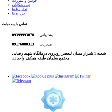
قوانین و مقررات
ثبت شکایات
تماس با ما
درباره ما
تماس با پیام دیابت
پشتیبانی :
09399993878
مدیریت :
09176080313
شعبه 1 شیراز میدان لیعصر روبروی درمانگاه شهید رضایی
مجتمع سلمان طبقه همکف واحد 11