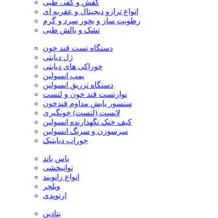
کفش و کفی طبی
انواع ترازو دیجیتال و عقربه ای
رطوبت ساز و بخور سرد و گرم
تشک و بالش طبی
دستگاه تست قند خون
ژل دیابتی
خوراکی های دیابتی
پمپ انسولین
دستگاه تزریق انسولین
نوارتست قند خون و لنست
سنسور پایش مداوم قندخون
لانست (لنست) خونگیری
کیف خنک نگهدارنده انسولین
سرسوزن و سرنگ انسولین
جوراب دیابتیک
پاس باند
توانبخشی
انواع زانوبند
ویلچر
ارتوپدی
بتادین