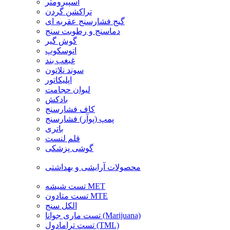
اسپیرومتر
تراکشن گردن
گیج فشارسنج عقربه ای
دماسنج و رطوبت سنج
گوش گیر
اتوسکوپ
غبغب بند
سوند نلاتون
اپلیکاتور
لیوان حجامت
بادکش
کاف فشارسنج
پمپ (پوآر) فشارسنج
باتری
قلم لنست
گوشی پزشکی
محصولات آرایشی و بهداشتی
تست شیشه MET
تست متادون MTE
الکل سنج
تست ماری جوانا (Marijuana)
تست ترامادول (TML)