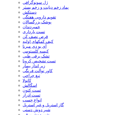
ژل سونوگرافی
پماد زخم دیابت و زخم بستر
دستکش
تقویم دارویی هفتگی
پوشک بزرگسالان
خمیردندان
تست بارداری
قرص نصف کن
کیف کمکهای اولیه
آی یو دی میرنا
کیسه کلستومی
تشک برقی طبی
تست تشخیص کرونا
زیر انداز بیمار
کاور توالت فرنگی
تیغ جراحی
کانولا
اسگالش
تست کتون
تست ادرار
انواع چسب
گاز استریل و غیر استریل
شیر دوش دستی
شیر دوش برقی