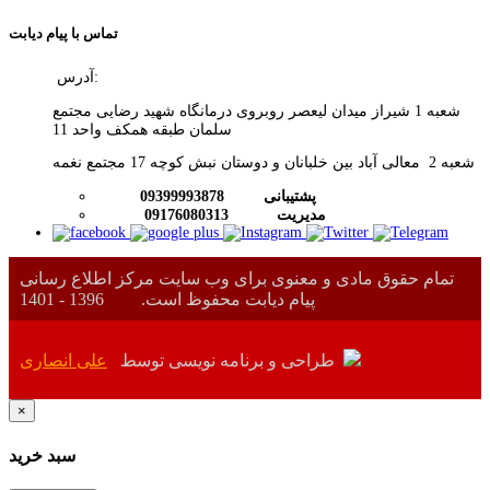
تماس با پیام دیابت
آدرس:
شعبه 1 شیراز میدان لیعصر روبروی درمانگاه شهید رضایی مجتمع
سلمان طبقه همکف واحد 11
شعبه 2 معالی آباد بین خلبانان و دوستان نبش کوچه 17 مجتمع نغمه
پشتیبانی
09399993878
09176080313 مدیریت
تمام حقوق مادی و معنوی برای وب سایت مرکز اطلاع رسانی
پیام دیابت محفوظ است.
1396 - 1401
طراحی و برنامه نویسی توسط
علی انصاری
×
سبد خرید