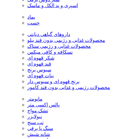
اسپری و پد الکل و ماسک
پماد
چسب
داروهای گیاهی دیابتی
محصولات غذایی و رژیمی بدون قند بیلو
محصولات غذایی و رژیمی ستاک
نسکافه و کافی میکس
شکر قهوه ای
قند قهوه ای
سبوس برنج
نبات قهوه ای
برنج قهوه ای و سبوس دار
محصولات رژیمی و غذایی بدون قند کامور
مانومتر
پالس اکسی متر
تشک مواج
نبولایزر
تب سنج
سنگ پا برقی
شانه شپش