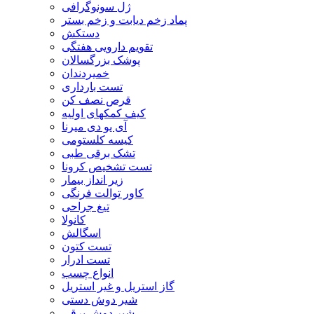
ژل سونوگرافی
پماد زخم دیابت و زخم بستر
دستکش
تقویم دارویی هفتگی
پوشک بزرگسالان
خمیردندان
تست بارداری
قرص نصف کن
کیف کمکهای اولیه
آی یو دی میرنا
کیسه کلستومی
تشک برقی طبی
تست تشخیص کرونا
زیر انداز بیمار
کاور توالت فرنگی
تیغ جراحی
کانولا
اسگالش
تست کتون
تست ادرار
انواع چسب
گاز استریل و غیر استریل
شیر دوش دستی
شیر دوش برقی