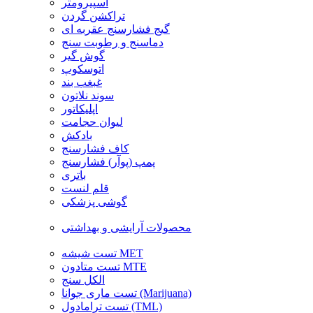
اسپیرومتر
تراکشن گردن
گیج فشارسنج عقربه ای
دماسنج و رطوبت سنج
گوش گیر
اتوسکوپ
غبغب بند
سوند نلاتون
اپلیکاتور
لیوان حجامت
بادکش
کاف فشارسنج
پمپ (پوآر) فشارسنج
باتری
قلم لنست
گوشی پزشکی
محصولات آرایشی و بهداشتی
تست شیشه MET
تست متادون MTE
الکل سنج
تست ماری جوانا (Marijuana)
تست ترامادول (TML)