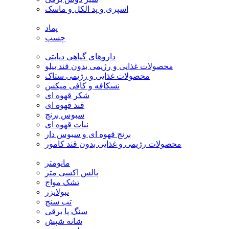
اسپری و پد الکل و ماسک
پماد
چسب
داروهای گیاهی دیابتی
محصولات غذایی و رژیمی بدون قند بیلو
محصولات غذایی و رژیمی ستاک
نسکافه و کافی میکس
شکر قهوه ای
قند قهوه ای
سبوس برنج
نبات قهوه ای
برنج قهوه ای و سبوس دار
محصولات رژیمی و غذایی بدون قند کامور
مانومتر
پالس اکسی متر
تشک مواج
نبولایزر
تب سنج
سنگ پا برقی
شانه شپش