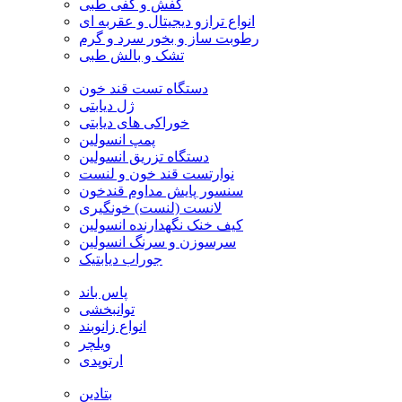
کفش و کفی طبی
انواع ترازو دیجیتال و عقربه ای
رطوبت ساز و بخور سرد و گرم
تشک و بالش طبی
دستگاه تست قند خون
ژل دیابتی
خوراکی های دیابتی
پمپ انسولین
دستگاه تزریق انسولین
نوارتست قند خون و لنست
سنسور پایش مداوم قندخون
لانست (لنست) خونگیری
کیف خنک نگهدارنده انسولین
سرسوزن و سرنگ انسولین
جوراب دیابتیک
پاس باند
توانبخشی
انواع زانوبند
ویلچر
ارتوپدی
بتادین