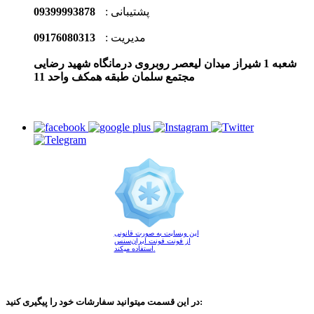
پشتیبانی :
09399993878
مدیریت :
09176080313
شعبه 1 شیراز میدان لیعصر روبروی درمانگاه شهید رضایی
مجتمع سلمان طبقه همکف واحد 11
این وبسایت به صورت قانونی
از فونت فونت ایران‌سنس
استفاده میکند.
در این قسمت میتوانید سفارشات خود را پیگیری کنید: