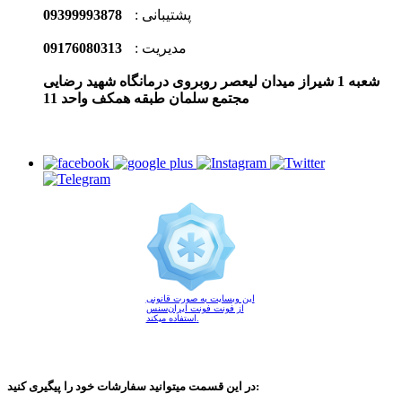
پشتیبانی :
09399993878
مدیریت :
09176080313
شعبه 1 شیراز میدان لیعصر روبروی درمانگاه شهید رضایی
مجتمع سلمان طبقه همکف واحد 11
این وبسایت به صورت قانونی
از فونت فونت ایران‌سنس
استفاده میکند.
در این قسمت میتوانید سفارشات خود را پیگیری کنید: