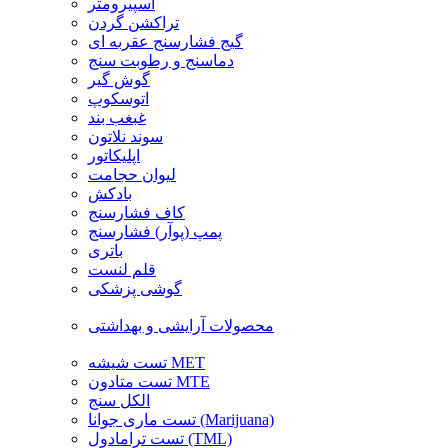
اسپیرومتر
تراکشن گردن
گیج فشارسنج عقربه ای
دماسنج و رطوبت سنج
گوش گیر
اتوسکوپ
غبغب بند
سوند نلاتون
اپلیکاتور
لیوان حجامت
بادکش
کاف فشارسنج
پمپ (پوآر) فشارسنج
باتری
قلم لنست
گوشی پزشکی
محصولات آرایشی و بهداشتی
تست شیشه MET
تست متادون MTE
الکل سنج
تست ماری جوانا (Marijuana)
تست ترامادول (TML)