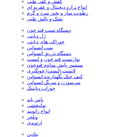
کفش و کفی طبی
انواع ترازو دیجیتال و عقربه ای
رطوبت ساز و بخور سرد و گرم
تشک و بالش طبی
دستگاه تست قند خون
ژل دیابتی
خوراکی های دیابتی
پمپ انسولین
دستگاه تزریق انسولین
نوارتست قند خون و لنست
سنسور پایش مداوم قندخون
لانست (لنست) خونگیری
کیف خنک نگهدارنده انسولین
سرسوزن و سرنگ انسولین
جوراب دیابتیک
پاس باند
توانبخشی
انواع زانوبند
ویلچر
ارتوپدی
بتادین