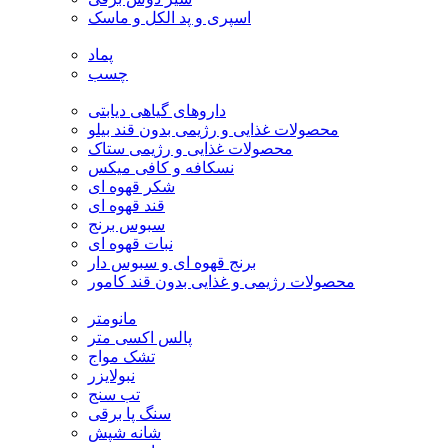
اسپری و پد الکل و ماسک
پماد
چسب
داروهای گیاهی دیابتی
محصولات غذایی و رژیمی بدون قند بیلو
محصولات غذایی و رژیمی ستاک
نسکافه و کافی میکس
شکر قهوه ای
قند قهوه ای
سبوس برنج
نبات قهوه ای
برنج قهوه ای و سبوس دار
محصولات رژیمی و غذایی بدون قند کامور
مانومتر
پالس اکسی متر
تشک مواج
نبولایزر
تب سنج
سنگ پا برقی
شانه شپش