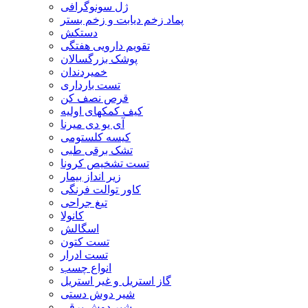
ژل سونوگرافی
پماد زخم دیابت و زخم بستر
دستکش
تقویم دارویی هفتگی
پوشک بزرگسالان
خمیردندان
تست بارداری
قرص نصف کن
کیف کمکهای اولیه
آی یو دی میرنا
کیسه کلستومی
تشک برقی طبی
تست تشخیص کرونا
زیر انداز بیمار
کاور توالت فرنگی
تیغ جراحی
کانولا
اسگالش
تست کتون
تست ادرار
انواع چسب
گاز استریل و غیر استریل
شیر دوش دستی
شیر دوش برقی