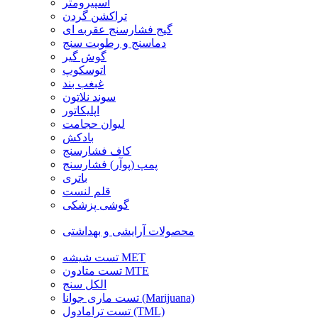
اسپیرومتر
تراکشن گردن
گیج فشارسنج عقربه ای
دماسنج و رطوبت سنج
گوش گیر
اتوسکوپ
غبغب بند
سوند نلاتون
اپلیکاتور
لیوان حجامت
بادکش
کاف فشارسنج
پمپ (پوآر) فشارسنج
باتری
قلم لنست
گوشی پزشکی
محصولات آرایشی و بهداشتی
تست شیشه MET
تست متادون MTE
الکل سنج
تست ماری جوانا (Marijuana)
تست ترامادول (TML)