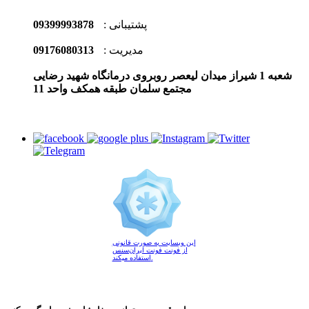
پشتیبانی :
09399993878
مدیریت :
09176080313
شعبه 1 شیراز میدان لیعصر روبروی درمانگاه شهید رضایی
مجتمع سلمان طبقه همکف واحد 11
این وبسایت به صورت قانونی
از فونت فونت ایران‌سنس
استفاده میکند.