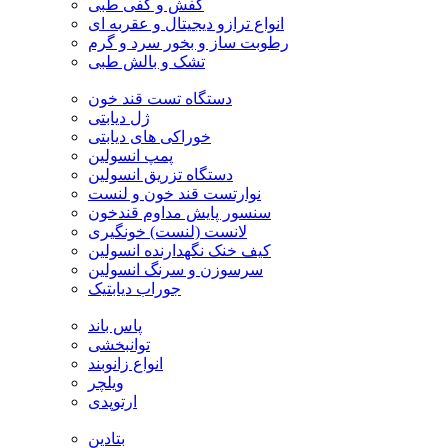
کفش و کفی طبی
انواع ترازو دیجیتال و عقربه ای
رطوبت ساز و بخور سرد و گرم
تشک و بالش طبی
دستگاه تست قند خون
ژل دیابتی
خوراکی های دیابتی
پمپ انسولین
دستگاه تزریق انسولین
نوارتست قند خون و لنست
سنسور پایش مداوم قندخون
لانست (لنست) خونگیری
کیف خنک نگهدارنده انسولین
سرسوزن و سرنگ انسولین
جوراب دیابتیک
پاس باند
توانبخشی
انواع زانوبند
ویلچر
ارتوپدی
بتادین