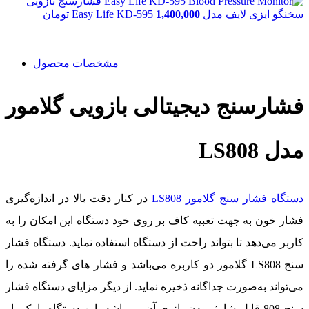
فشارسنج بازویی
سخنگو ایزی لایف مدل Easy Life KD-595
1,400,000
تومان
مشخصات محصول
فشارسنج دیجیتالی بازویی گلامور
مدل LS808
دستگاه فشار سنج گلامور LS808
در كنار دقت بالا در اندازه‌گیری
فشار خون به جهت تعبيه كاف بر روی خود دستگاه اين امكان را به
كاربر می‌دهد تا بتواند راحت از دستگاه استفاده نمايد. دستگاه فشار
سنج LS808 گلامور دو کاربره می‌باشد و فشار های گرفته شده را
می‌تواند به‌صورت جداگانه ذخيره نمايد. از ديگر مزايای دستگاه فشار
سنج 808 قابل شارژ بودن باتری آن می‌باشد، اين دستگاه با يک بار