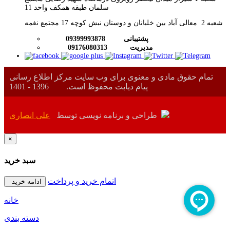
سلمان طبقه همکف واحد 11
شعبه 2 معالی آباد بین خلبانان و دوستان نبش کوچه 17 مجتمع نغمه
پشتیبانی
09399993878
09176080313 مدیریت
تمام حقوق مادی و معنوی برای وب سایت مرکز اطلاع رسانی
پیام دیابت محفوظ است.
1396 - 1401
طراحی و برنامه نویسی توسط
علی انصاری
×
سبد خرید
اتمام خرید و پرداخت
ادامه خرید
خانه
دسته بندی