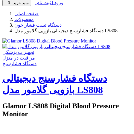
ورود | ثبت نام
سبد خرید
0
صفحه اصلی
محصولات
دستگاه تست فشار خون
دستگاه فشارسنج دیجیتالی بازویی گلامور مدل LS808
تجهیزات پزشکی
مراقبت در منزل
دستگاه فشارسنج
دستگاه فشارسنج دیجیتالی
بازویی گلامور مدل LS808
Glamor LS808 Digital Blood Pressure
Monitor