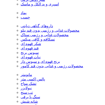
اسپری و پد الکل و ماسک
پماد
چسب
داروهای گیاهی دیابتی
محصولات غذایی و رژیمی بدون قند بیلو
محصولات غذایی و رژیمی ستاک
نسکافه و کافی میکس
شکر قهوه ای
قند قهوه ای
سبوس برنج
نبات قهوه ای
برنج قهوه ای و سبوس دار
محصولات رژیمی و غذایی بدون قند کامور
مانومتر
پالس اکسی متر
تشک مواج
نبولایزر
تب سنج
سنگ پا برقی
شانه شپش