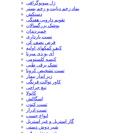
ژل سونوگرافی
پماد زخم دیابت و زخم بستر
دستکش
تقویم دارویی هفتگی
پوشک بزرگسالان
خمیردندان
تست بارداری
قرص نصف کن
کیف کمکهای اولیه
آی یو دی میرنا
کیسه کلستومی
تشک برقی طبی
تست تشخیص کرونا
زیر انداز بیمار
کاور توالت فرنگی
تیغ جراحی
کانولا
اسگالش
تست کتون
تست ادرار
انواع چسب
گاز استریل و غیر استریل
شیر دوش دستی
شیر دوش برقی