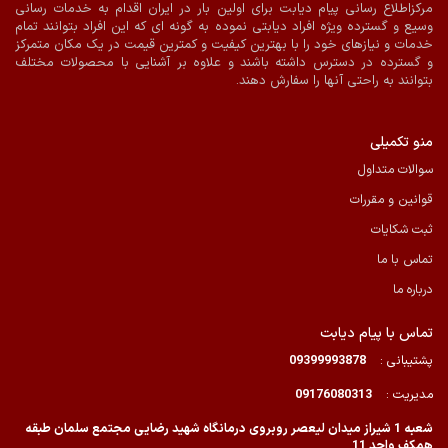
مرکزاطلاع رسانی پیام دیابت برای اولین بار در ایران اقدام به خدمات رسانی
پرداخت آنلاین
ارسال با پیک در شیراز
وسیع و گسترده ویژه افراد دیابتی نموده به گونه ای که این افراد بتوانند تمام
خدمات و نیازهای خود را با بهترین کیفیت و کمترین قیمت در یک مکان متمرکز
و گسترده در دسترس داشته باشند و علاوه بر آشنایی با محصولات مختلف
بتوانند به راحتی آنها را سفارش دهند.
منو تکمیلی
سوالات متداول
قوانین و مقررات
ثبت شکایات
تماس با ما
درباره ما
تماس با پیام دیابت
پشتیبانی :
09399993878
مدیریت :
09176080313
شعبه 1 شیراز میدان لیعصر روبروی درمانگاه شهید رضایی مجتمع سلمان طبقه
همکف واحد 11