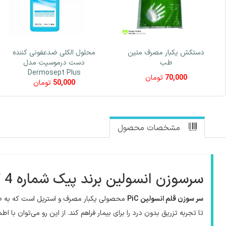
دستکش یکبار مصرف متین
محلول الکلی ضدعفونی کننده
طب
دست درموسپت مدل
Dermosept Plus
70,000
تومان
50,000
تومان
مشخصات محصول
سرسوزن انسولین برند پیک شماره 4 گیج 33
سر سوزن‌ قلم انسولین
PiC
محصولی یکبار مصرف و استریل است که به ص
تا تجربه تزریق بدون درد را برای بیمار فراهم کند. از این رو می‌توان با