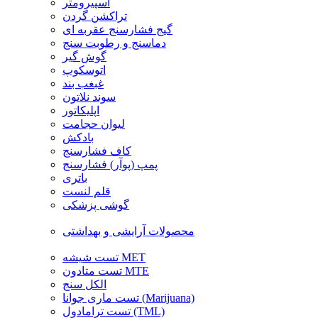
اسپیرومتر
تراکشن گردن
گیج فشارسنج عقربه ای
دماسنج و رطوبت سنج
گوش گیر
اتوسکوپ
غبغب بند
سوند نلاتون
اپلیکاتور
لیوان حجامت
بادکش
کاف فشارسنج
پمپ (پوآر) فشارسنج
باتری
قلم لنست
گوشی پزشکی
محصولات آرایشی و بهداشتی
تست شیشه MET
تست متادون MTE
الکل سنج
تست ماری جوانا (Marijuana)
تست ترامادول (TML)