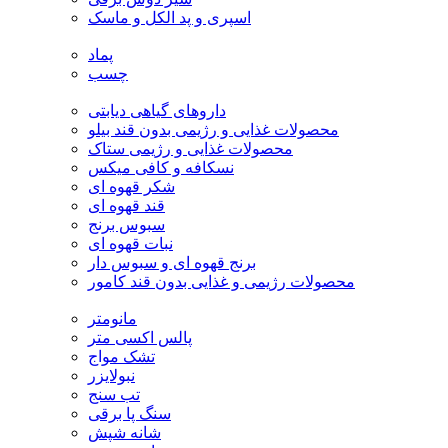
اسپری و پد الکل و ماسک
پماد
چسب
داروهای گیاهی دیابتی
محصولات غذایی و رژیمی بدون قند بیلو
محصولات غذایی و رژیمی ستاک
نسکافه و کافی میکس
شکر قهوه ای
قند قهوه ای
سبوس برنج
نبات قهوه ای
برنج قهوه ای و سبوس دار
محصولات رژیمی و غذایی بدون قند کامور
مانومتر
پالس اکسی متر
تشک مواج
نبولایزر
تب سنج
سنگ پا برقی
شانه شپش