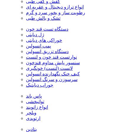
کفش و کفی طبی
انواع ترازو دیجیتال و عقربه ای
رطوبت ساز و بخور سرد و گرم
تشک و بالش طبی
دستگاه تست قند خون
ژل دیابتی
خوراکی های دیابتی
پمپ انسولین
دستگاه تزریق انسولین
نوارتست قند خون و لنست
سنسور پایش مداوم قندخون
لانست (لنست) خونگیری
کیف خنک نگهدارنده انسولین
سرسوزن و سرنگ انسولین
جوراب دیابتیک
پاس باند
توانبخشی
انواع زانوبند
ویلچر
ارتوپدی
بتادین