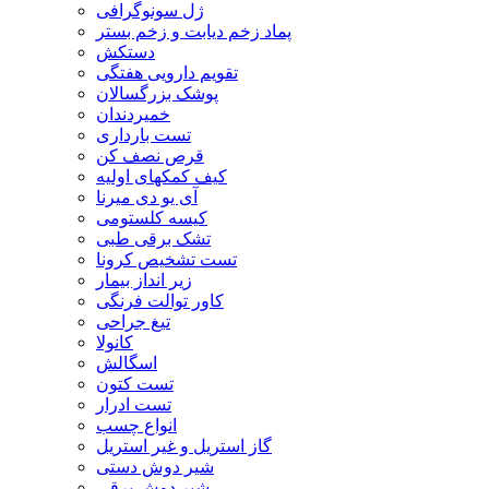
ژل سونوگرافی
پماد زخم دیابت و زخم بستر
دستکش
تقویم دارویی هفتگی
پوشک بزرگسالان
خمیردندان
تست بارداری
قرص نصف کن
کیف کمکهای اولیه
آی یو دی میرنا
کیسه کلستومی
تشک برقی طبی
تست تشخیص کرونا
زیر انداز بیمار
کاور توالت فرنگی
تیغ جراحی
کانولا
اسگالش
تست کتون
تست ادرار
انواع چسب
گاز استریل و غیر استریل
شیر دوش دستی
شیر دوش برقی