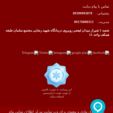
تماس با پیام دیابت
پشتیبانی :
09399993878
مدیریت :
09176080313
شعبه 1 شیراز میدان لیعصر روبروی درمانگاه شهید رضایی مجتمع سلمان طبقه
همکف واحد 11
این وبسایت به صورت قانونی
از فونت فونت ایران‌سنس
استفاده میکند.
تمام حقوق مادی و معنوی برای وب سایت مرکز اطلاع رسانی پیام