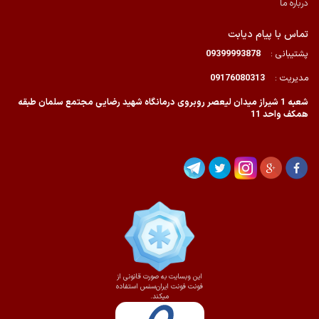
درباره ما
تماس با پیام دیابت
پشتیبانی :
09399993878
مدیریت :
09176080313
شعبه 1 شیراز میدان لیعصر روبروی درمانگاه شهید رضایی مجتمع سلمان طبقه
همکف واحد 11
این وبسایت به صورت قانونی از
فونت فونت ایران‌سنس استفاده
میکند.