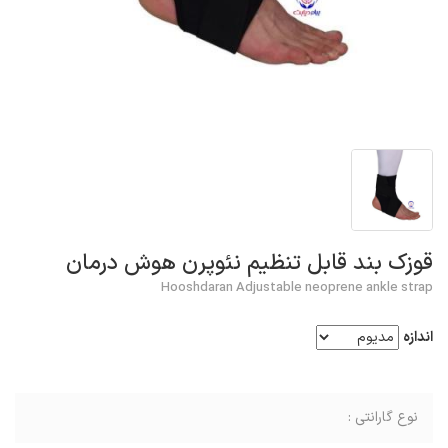
قوزک بند قابل تنظیم نئوپرن هوش درمان
Hooshdaran Adjustable neoprene ankle strap
اندازه
نوع گارانتی :