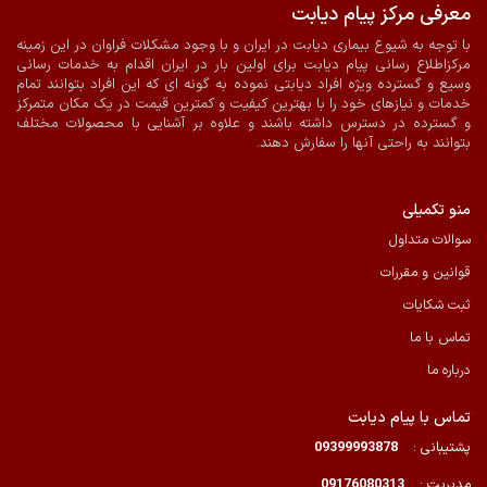
معرفی مرکز پیام دیابت
ضمانت اصالت و سلامت فیزیکی کالا
ارسال به سراسر کشور
با توجه به شیوع بیماری دیابت در ایران و با وجود مشکلات فراوان در این زمینه
مرکزاطلاع رسانی پیام دیابت برای اولین بار در ایران اقدام به خدمات رسانی
پرداخت آنلاین
ارسال با پیک در شیراز
وسیع و گسترده ویژه افراد دیابتی نموده به گونه ای که این افراد بتوانند تمام
خدمات و نیازهای خود را با بهترین کیفیت و کمترین قیمت در یک مکان متمرکز
و گسترده در دسترس داشته باشند و علاوه بر آشنایی با محصولات مختلف
بتوانند به راحتی آنها را سفارش دهند.
منو تکمیلی
سوالات متداول
قوانین و مقررات
ثبت شکایات
تماس با ما
درباره ما
تماس با پیام دیابت
پشتیبانی :
09399993878
مدیریت :
09176080313