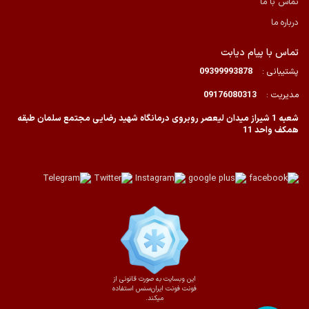
تماس با ما
درباره ما
تماس با پیام دیابت
پشتیبانی :
09399993878
مدیریت :
09176080313
شعبه 1 شیراز میدان لیعصر روبروی درمانگاه شهید رضایی مجتمع سلمان طبقه
همکف واحد 11
این وبسایت به صورت قانونی از
فونت فونت ایران‌سنس استفاده
میکند.