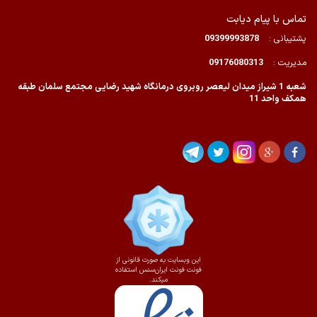
تماس با پیام دیابت
پشتیبانی :
09399993878
مدیریت :
09176080313
شعبه 1 شیراز میدان لیعصر روبروی درمانگاه شهید رضایی مجتمع سلمان طبقه
همکف واحد 11
این وبسایت به صورت قانونی از
فونت فونت ایران‌سنس استفاده
میکند.