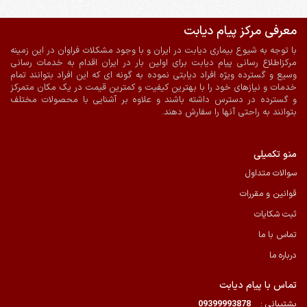
معرفی مرکز پیام دیابت
ضمانت اصالت و سلامت فیزیکی کالا
ارسال به سراسر کشور
با توجه به شیوع بیماری دیابت در ایران و با وجود مشکلات فراوان در این زمینه
پرداخت آنلاین
ارسال با پیک در شیراز
مرکزاطلاع رسانی پیام دیابت برای اولین بار در ایران اقدام به خدمات رسانی
وسیع و گسترده ویژه افراد دیابتی نموده به گونه ای که این افراد بتوانند تمام
خدمات و نیازهای خود را با بهترین کیفیت و کمترین قیمت در یک مکان متمرکز
و گسترده در دسترس داشته باشند و علاوه بر آشنایی با محصولات مختلف
بتوانند به راحتی آنها را سفارش دهند.
منو تکمیلی
سوالات متداول
قوانین و مقررات
ثبت شکایات
تماس با ما
درباره ما
تماس با پیام دیابت
پشتیبانی :
09399993878