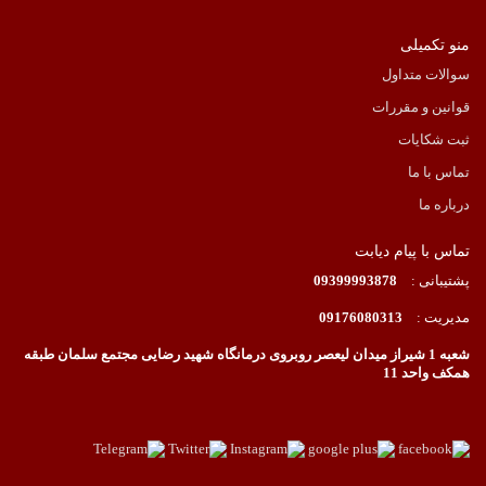
منو تکمیلی
سوالات متداول
قوانین و مقررات
ثبت شکایات
تماس با ما
درباره ما
تماس با پیام دیابت
پشتیبانی :
09399993878
مدیریت :
09176080313
شعبه 1 شیراز میدان لیعصر روبروی درمانگاه شهید رضایی مجتمع سلمان طبقه
همکف واحد 11