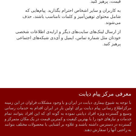
قیمت، پرهیز کنید.
به کاربران و سایر اشخاص احترام بگذارید. پیام‌هایی که
شامل محتوای توهین‌آمیز و کلمات نامناسب باشند، حذف
می‌شوند.
از ارسال لینک‌های سایت‌های دیگر و ارایه‌ی اطلاعات شخصی
خودتان مثل شماره تماس، ایمیل و آی‌دی شبکه‌های اجتماعی
پرهیز کنید.
معرفی مرکز پیام دیابت
ضمانت اصالت و سلامت فیزیکی کالا
ارسال به سراسر کشور
با توجه به شیوع بیماری دیابت در ایران و با وجود مشکلات فراوان در این زمینه
پرداخت آنلاین
ارسال با پیک در شیراز
مرکزاطلاع رسانی پیام دیابت برای اولین بار در ایران اقدام به خدمات رسانی
وسیع و گسترده ویژه افراد دیابتی نموده به گونه ای که این افراد بتوانند تمام
خدمات و نیازهای خود را با بهترین کیفیت و کمترین قیمت در یک مکان متمرکز و
گسترده در دسترس داشته باشند و علاوه بر آشنایی با محصولات مختلف بتوانند
به راحتی آنها را سفارش دهند.