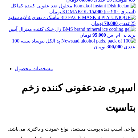
محلول ضد عفونی کننده کماکل
(اسپری ۲۵۰ cc) KOMAKOL
15,000
تومان
ماسک 3 بعدی 4 لایه سفید
25عددی
70,000
تومان
ژل خنک کننده مینرال آیس
برند بی ام اس
95,000
تومان
پد الکل نیوساد بسته 100
عددی
300,000
تومان
مشخصات محصول
اسپری ضدعفونی کننده زخم
بتاسپت
نواحی آسیب دیده پوست مستعد، انواع عفونت و باکتری می‌باشد.