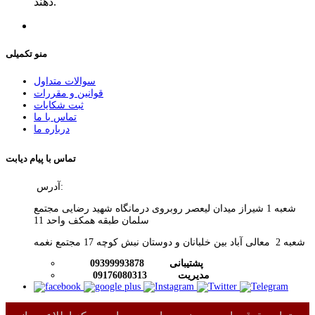
دهند.
منو تکمیلی
سوالات متداول
قوانین و مقررات
ثبت شکایات
تماس با ما
درباره ما
تماس با پیام دیابت
آدرس:
شعبه 1 شیراز میدان لیعصر روبروی درمانگاه شهید رضایی مجتمع
سلمان طبقه همکف واحد 11
شعبه 2 معالی آباد بین خلبانان و دوستان نبش کوچه 17 مجتمع نغمه
پشتیبانی
09399993878
09176080313 مدیریت