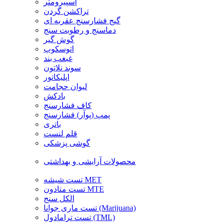
اسپیرومتر
تراکشن گردن
گیج فشارسنج عقربه ای
دماسنج و رطوبت سنج
گوش گیر
اتوسکوپ
غبغب بند
سوند نلاتون
اپلیکاتور
لیوان حجامت
بادکش
کاف فشارسنج
پمپ (پوآر) فشارسنج
باتری
قلم لنست
گوشی پزشکی
محصولات آرایشی و بهداشتی
تست شیشه MET
تست متادون MTE
الکل سنج
تست ماری جوانا (Marijuana)
تست ترامادول (TML)