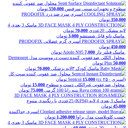
محلول ضد عفونی كننده
سطوح و تجهیزات سپتی سرفیس
550,000
تومان
اسپری سرد ضد درد PRODOFIX
350,000
تومان
ماسک 3 بعدی 4
لایه مشکی 20عددی
70,000
تومان
ماسک نانو قابل شستشو
3,000
تومان
اسپری گرم عضلانی PRODOFIX
450,000
تومان
ماسک فیلتر دار Apolo N95
7,000
تومان
محلول الکلی ضدعفونی کننده دست درموسپت مدل Dermosept
50,000
Plus
تومان
ماسک کودک ۳لایه پزشکی
70,000
تومان
محلول ضد عفونی کننده سپت کل
(اسپری ۲۵۰ cc) Septcol
15,000
تومان
محلول ضدعفونی غیرالکلی دست و سطوح
15,000
تومان
پنبه رایا 100 گرمی
75,000
تومان
ماسک 3 بعدی 4 لایه (KF94) 25عددی با رنگبندی متنوع
45,000
تومان
اسپری جداکننده
چسب کلوپلاست مدل براوا
1,200,000
تومان
ماسک 3 بعدی 4
لایه طوسی 20 عددی
60,000
تومان