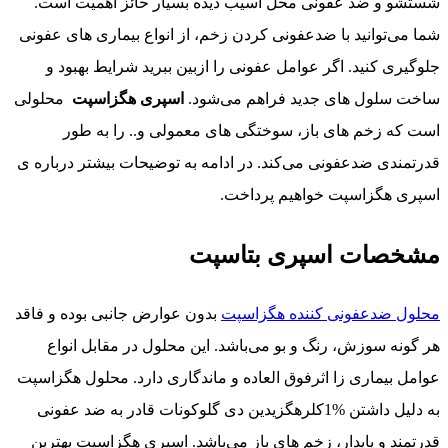
شستشو و ضد عفونی محل آسیب دیده بسیار حائز اهمیت است.
شما می‌توانید با ضدعفونی کردن زخم، از انواع بیماری های عفونی
جلوگیری کنید. اگر عوامل عفونی را ازبین ببرید شرایط بهبود و
ساخت سلول های جدید فراهم می‌شود.
اسپری هگزاسپت
محلولی
است که زخم های باز، سوختگی های معمولی و.. را به طور
قدرتمندی ضدعفونی می‌کند. در ادامه به توضیحات بیشتر درباره ی
اسپری هگزاسپت خواهیم پرداخت.
مشخصات اسپری بتاسپت
محلول ضدعفونی کننده هگزاسپت
بدون عوارض جانبی بوده و فاقد
هر گونه سوزش، رنگ و بو می‌باشد. این محلول در مقابل انواع
عوامل بیماری زا اثرفوق العاده و ماندگاری دارد. محلول هگزاسپت
به دلیل داشتن %1کلرهگزیدین دی گلوکونات قادر به ضد عفونی
قدرتمند و پایدار، زخم های باز می‌باشد. اسپری هگزاسپت بهترین