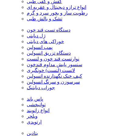
کفش و کفی طبی
انواع ترازو دیجیتال و عقربه ای
رطوبت ساز و بخور سرد و گرم
تشک و بالش طبی
دستگاه تست قند خون
ژل دیابتی
خوراکی های دیابتی
پمپ انسولین
دستگاه تزریق انسولین
نوارتست قند خون و لنست
سنسور پایش مداوم قندخون
لانست (لنست) خونگیری
کیف خنک نگهدارنده انسولین
سرسوزن و سرنگ انسولین
جوراب دیابتیک
پاس باند
توانبخشی
انواع زانوبند
ویلچر
ارتوپدی
بتادین