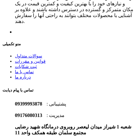
و نیازهای خود را با بهترین کیفیت و کمترین قیمت در یک
مکان متمرکز و گسترده در دسترس داشته باشند و علاوه بر
آشنایی با محصولات مختلف بتوانند به راحتی آنها را سفارش
دهند.
منو تکمیلی
سوالات متداول
قوانین و مقررات
ثبت شکایات
تماس با ما
درباره ما
تماس با پیام دیابت
پشتیبانی :
09399993878
مدیریت :
09176080313
شعبه 1 شیراز میدان لیعصر روبروی درمانگاه شهید رضایی
مجتمع سلمان طبقه همکف واحد 11