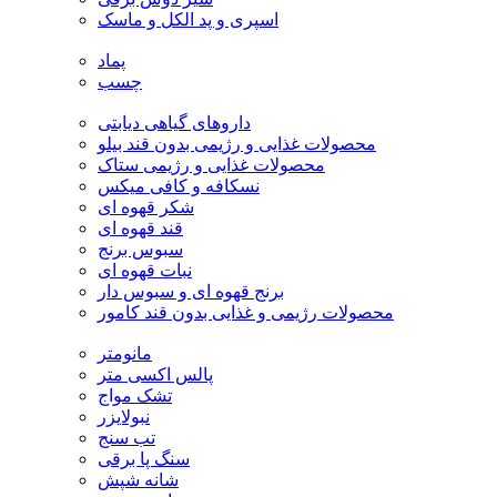
اسپری و پد الکل و ماسک
پماد
چسب
داروهای گیاهی دیابتی
محصولات غذایی و رژیمی بدون قند بیلو
محصولات غذایی و رژیمی ستاک
نسکافه و کافی میکس
شکر قهوه ای
قند قهوه ای
سبوس برنج
نبات قهوه ای
برنج قهوه ای و سبوس دار
محصولات رژیمی و غذایی بدون قند کامور
مانومتر
پالس اکسی متر
تشک مواج
نبولایزر
تب سنج
سنگ پا برقی
شانه شپش