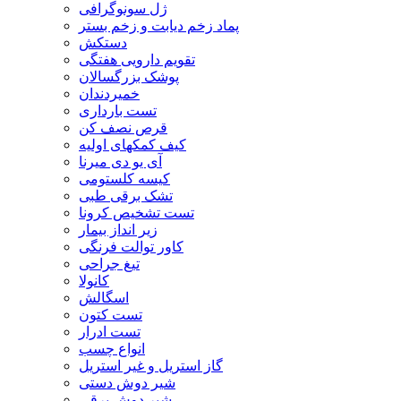
ژل سونوگرافی
پماد زخم دیابت و زخم بستر
دستکش
تقویم دارویی هفتگی
پوشک بزرگسالان
خمیردندان
تست بارداری
قرص نصف کن
کیف کمکهای اولیه
آی یو دی میرنا
کیسه کلستومی
تشک برقی طبی
تست تشخیص کرونا
زیر انداز بیمار
کاور توالت فرنگی
تیغ جراحی
کانولا
اسگالش
تست کتون
تست ادرار
انواع چسب
گاز استریل و غیر استریل
شیر دوش دستی
شیر دوش برقی