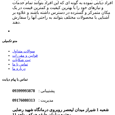
افراد دیابتی نموده به گونه ای که این افراد بتوانند تمام خدمات
و نیازهای خود را با بهترین کیفیت و کمترین قیمت در یک
مکان متمرکز و گسترده در دسترس داشته باشند و علاوه بر
آشنایی با محصولات مختلف بتوانند به راحتی آنها را سفارش
دهند.
منو تکمیلی
سوالات متداول
قوانین و مقررات
ثبت شکایات
تماس با ما
درباره ما
تماس با پیام دیابت
پشتیبانی :
09399993878
مدیریت :
09176080313
شعبه 1 شیراز میدان لیعصر روبروی درمانگاه شهید رضایی
مجتمع سلمان طبقه همکف واحد 11