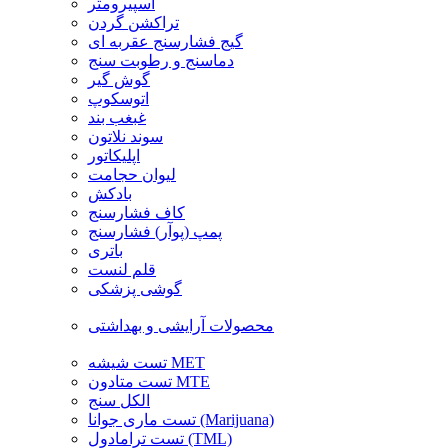
اسپیرومتر
تراکشن گردن
گیج فشارسنج عقربه ای
دماسنج و رطوبت سنج
گوش گیر
اتوسکوپ
غبغب بند
سوند نلاتون
اپلیکاتور
لیوان حجامت
بادکش
کاف فشارسنج
پمپ (پوآر) فشارسنج
باتری
قلم لنست
گوشی پزشکی
محصولات آرایشی و بهداشتی
تست شیشه MET
تست متادون MTE
الکل سنج
تست ماری جوانا (Marijuana)
تست ترامادول (TML)