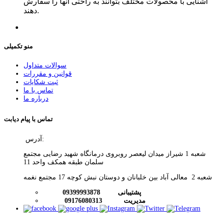
آشنایی با محصولات مختلف بتوانند به راحتی آنها را سفارش
دهند.
منو تکمیلی
سوالات متداول
قوانین و مقررات
ثبت شکایات
تماس با ما
درباره ما
تماس با پیام دیابت
آدرس:
شعبه 1 شیراز میدان لیعصر روبروی درمانگاه شهید رضایی مجتمع
سلمان طبقه همکف واحد 11
شعبه 2 معالی آباد بین خلبانان و دوستان نبش کوچه 17 مجتمع نغمه
پشتیبانی
09399993878
09176080313 مدیریت