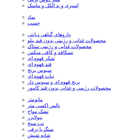
اسپری و پد الکل و ماسک
پماد
چسب
داروهای گیاهی دیابتی
محصولات غذایی و رژیمی بدون قند بیلو
محصولات غذایی و رژیمی ستاک
نسکافه و کافی میکس
شکر قهوه ای
قند قهوه ای
سبوس برنج
نبات قهوه ای
برنج قهوه ای و سبوس دار
محصولات رژیمی و غذایی بدون قند کامور
مانومتر
پالس اکسی متر
تشک مواج
نبولایزر
تب سنج
سنگ پا برقی
شانه شپش