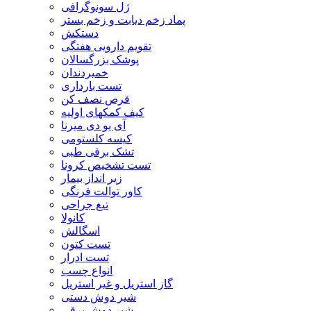
ژل سونوگرافی
پماد زخم دیابت و زخم بستر
دستکش
تقویم دارویی هفتگی
پوشک بزرگسالان
خمیردندان
تست بارداری
قرص نصف کن
کیف کمکهای اولیه
آی یو دی میرنا
کیسه کلستومی
تشک برقی طبی
تست تشخیص کرونا
زیر انداز بیمار
کاور توالت فرنگی
تیغ جراحی
کانولا
اسگالش
تست کتون
تست ادرار
انواع چسب
گاز استریل و غیر استریل
شیر دوش دستی
شیر دوش برقی