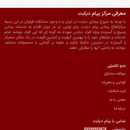
معرفی مرکز پیام دیابت
ضمانت اصالت و سلامت فیزیکی کالا
ارسال به سراسر کشور
با توجه به شیوع بیماری دیابت در ایران و با وجود مشکلات فراوان در این زمینه
پرداخت آنلاین
ارسال با پیک در شیراز
مرکزاطلاع رسانی پیام دیابت برای اولین بار در ایران اقدام به خدمات رسانی
وسیع و گسترده ویژه افراد دیابتی نموده به گونه ای که این افراد بتوانند تمام
خدمات و نیازهای خود را با بهترین کیفیت و کمترین قیمت در یک مکان متمرکز
و گسترده در دسترس داشته باشند و علاوه بر آشنایی با محصولات مختلف
بتوانند به راحتی آنها را سفارش دهند.
منو تکمیلی
سوالات متداول
قوانین و مقررات
ثبت شکایات
تماس با ما
درباره ما
تماس با پیام دیابت
پشتیبانی :
09399993878