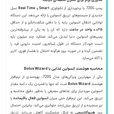
فناوری برتر برای کنترل لحظه‌ای دیابت
پمپ 720G با برخورداری از تکنولوژی
Smart
و
Real Time
نسل
جدیدی از سیستم‌های تزریق انسولین را ارائه می‌دهد. این دستگاه
توانایی انتقال انسولین پایه را با دقتی شگفت‌انگیز و از حداقل
۰.۰۲۵ واحد در ساعت
دارد که آن را به یکی از پیشرفته‌ترین
پمپ‌های انسولین دنیا تبدیل می‌کند. عملکرد چند میلیون باره
تست خودکار دستگاه در طول شبانه‌روز، امنیت دارویی فرد را
تضمین کرده و در صورت بروز هرگونه اختلال با هشدار فوری، کاربر
را آگاه می‌سازد.
محاسبه هوشمند انسولین غذایی با Bolus Wizard
یکی از مهم‌ترین ویژگی‌های مدل 720G، بهره‌مندی از نرم‌افزار
هوشمند
Bolus Wizard
است که تنها با فشردن یک دکمه مقدار
انسولین موردنیاز برای غذاهای مصرفی را به‌طور دقیق محاسبه و
تزریق می‌کند. این نرم‌افزار حتی میزان
انسولین فعال باقیمانده
را
نیز سنجیده و از تزریق بیش‌ازحد جلوگیری می‌کند؛ بنابراین احتمال
بروز
هیپوگلایسمی
به شکل چشمگیری کاهش می‌یابد. تزریق