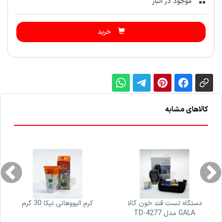
موجود در انبار
خرید
کالاهای مشابه
دستگاه تست قند خون گالا
کرم الیووهانی نیکا 30 گرم
GALA مدل TD-4277