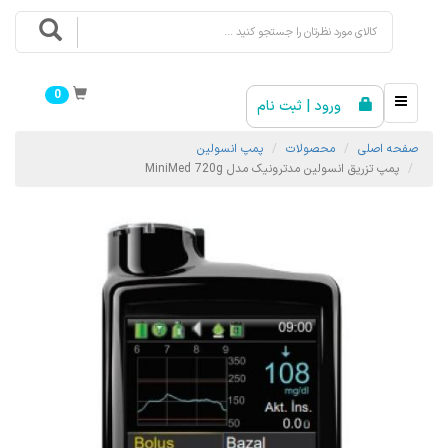
0
ورود | ثبت نام
صفحه اصلی
محصولات
پمپ انسولین
پمپ تزریق انسولین مدترونیک مدل MiniMed 720g