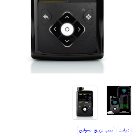
دیابت
پمپ تزریق انسولین