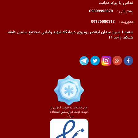
تماس با پیام دیابت
پشتیبانی :
09399993878
مدیریت :
09176080313
شعبه 1 شیراز میدان لیعصر روبروی درمانگاه شهید رضایی مجتمع سلمان طبقه
همکف واحد 11
این وبسایت به صورت قانونی از
فونت فونت ایران‌سنس استفاده
میکند.